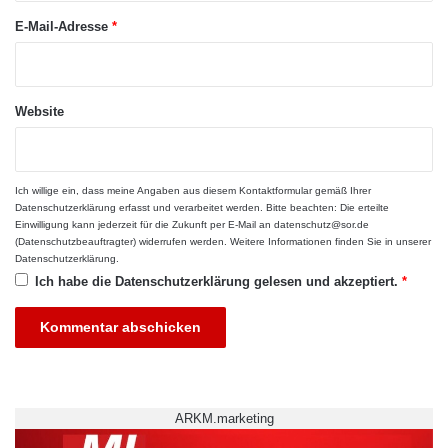
Medizin/Naturwissenschaften und Geistes-,
E-Mail-Adresse
*
Gesellschafts- und Kulturwissenschaften)
nominieren, die sie als „Wegbereiter für
Karrieren“ erleben. Aus 300 Nominierten kürte
Website
eine hochrangig besetzte Jury um Prof. Dr.
Klaus Landfried (ehem. Präsident der
Ich willige ein, dass meine Angaben aus diesem Kontaktformular gemäß Ihrer
Datenschutzerklärung
erfasst und verarbeitet werden. Bitte beachten: Die erteilte
Hochschulrektorenkonferenz) die Sieger. Der
Einwilligung kann jederzeit für die Zukunft per E-Mail an datenschutz@sor.de
(Datenschutzbeauftragter) widerrufen werden. Weitere Informationen finden Sie in unserer
Wettbewerb „Professor des Jahres“ steht
Datenschutzerklärung
.
unter der Schirmherrschaft des
Ich habe die
Datenschutzerklärung
gelesen und akzeptiert.
*
Bundesministeriums für Bildung und
Forschung (BMBF) und des
Bundesministeriums für Wirtschaft und Energie
(BMWI).
ARKM.marketing