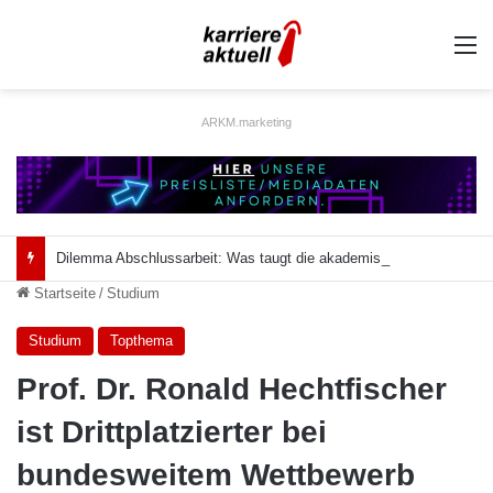
A
ARKM.marketing
Dilemma Abschlussarbeit: Was taugt die akademische Schützenhilfe?
Startseite
/
Studium
Studium
Topthema
Prof. Dr. Ronald Hechtfischer
ist Drittplatzierter bei
bundesweitem Wettbewerb