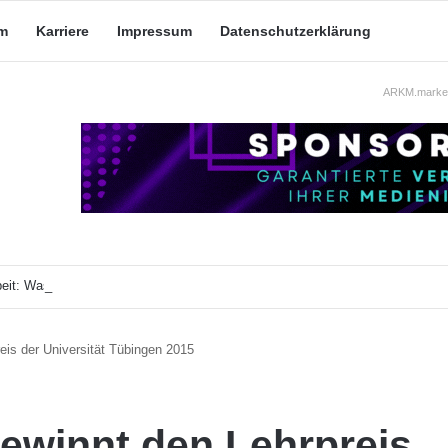
m
Karriere
Impressum
Datenschutzerklärung
ARKM.market
eit: Was taugt die akademische Schützenhilfe?
eis der Universität Tübingen 2015
ewinnt den Lehrpreis