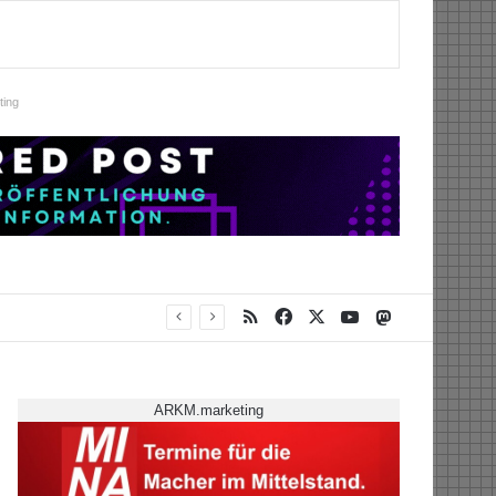
ing
RSS
Facebook
X
YouTube
Mastodon
ARKM.marketing