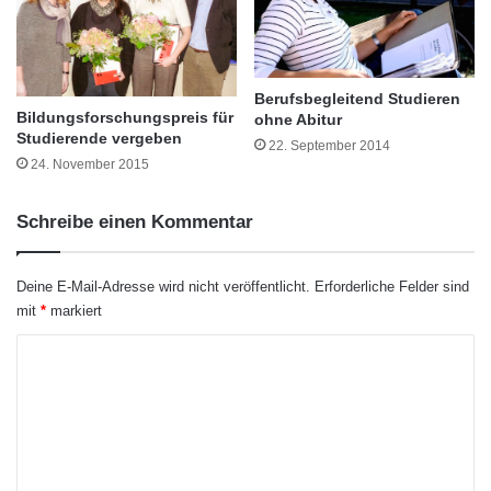
m
u
auszutauschen. Nach Ablauf der Zeit wechseln
s
r
die Teilnehmer.
A
b
Berufsbegleitend Studieren
s
Bildungsforschungspreis für
ohne Abitur
c
Studierende vergeben
22. September 2014
h
24. November 2015
l
u
Schreibe einen Kommentar
s
s
p
Deine E-Mail-Adresse wird nicht veröffentlicht.
Erforderliche Felder sind
r
mit
*
markiert
ü
f
K
u
n
o
g
m
Johanna möchte Studieninteressierten über die Hürden des
Hochschuleinstiegs hinweghelfen. (Foto: Jade HS/Piet Meyer)
m
e