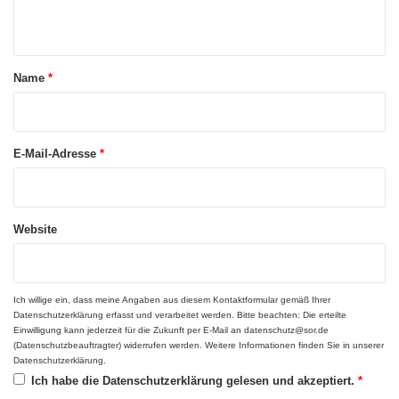
Wie seid ihr auf dieses Konzept
n
gekommen?
t
Johanna: Bei unserer Arbeit in Schulen und auf
a
Name
*
Messen ist uns aufgefallen, dass sich Schüler
r
und Studieninteressierte nicht trauen, auf uns
*
E-Mail-Adresse
*
Jade Lotsen zuzugehen und die Fragen, die
ihnen auf der Seele brennen, zu stellen.
Jonas: Wir haben nach einer Möglichkeit
Website
gesucht, diese Kommunikations-
Hemmschwellen abzubauen. Das Speed-
Ich willige ein, dass meine Angaben aus diesem Kontaktformular gemäß Ihrer
Dating dient hier als Eisbrecher, um die
Datenschutzerklärung
erfasst und verarbeitet werden. Bitte beachten: Die erteilte
Einwilligung kann jederzeit für die Zukunft per E-Mail an datenschutz@sor.de
Kontaktaufnahme zu erleichtern.
(Datenschutzbeauftragter) widerrufen werden. Weitere Informationen finden Sie in unserer
Datenschutzerklärung
.
Ich habe die
Datenschutzerklärung
gelesen und akzeptiert.
*
Welche Ziele verfolgt ihr mit dem Speed