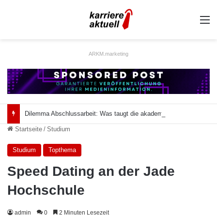
A
ARKM.marketing
Dilemma Abschlussarbeit: Was taugt die akademische Schützenhilfe?
Startseite
/
Studium
Studium
Topthema
Speed Dating an der Jade
Hochschule
admin
0
2 Minuten Lesezeit