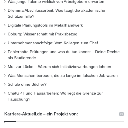
Was junge Talente wirklich von Arbeitgebern erwarten
Dilemma Abschlussarbeit: Was taugt die akademische
Schützenhilfe?
Digitale Planungstools im Metallhandwerk
Coburg: Wissenschaft mit Praxisbezug
Unternehmensnachfolge: Vom Kollegen zum Chef
Fehlerhafte Prüfungen und was du tun kannst – Deine Rechte
als Studierende
Mut zur Lücke – Warum sich Initiativbewerbungen lohnen
Was Menschen bereuen, die zu lange im falschen Job waren
Schule ohne Bücher?
Jonas möchte Schüler_innen die Angst vor einem Studium nehmen.
ChatGPT und Hausarbeiten: Wo liegt die Grenze zur
(Foto: Jade HS/Piet Meyer)
Täuschung?
Welche Fragen stellen euch
Karriere-Aktuell.de – ein Projekt von:
Studieninteressierte typischerweise?