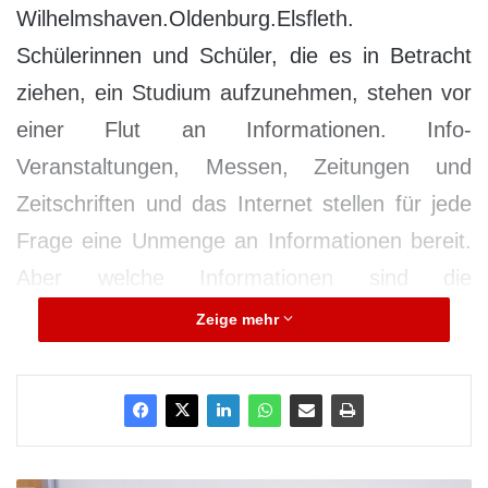
Wilhelmshaven.Oldenburg.Elsfleth.
Schülerinnen und Schüler, die es in Betracht
ziehen, ein Studium aufzunehmen, stehen vor
einer Flut an Informationen. Info-
Veranstaltungen, Messen, Zeitungen und
Zeitschriften und das Internet stellen für jede
Frage eine Unmenge an Informationen bereit.
Aber welche Informationen sind die
verlässlichsten? – Diese Frage stellt sich wohl
Zeige mehr
jeder Studieninteressierte. Damit sie einen
ungeschönten Blick in den Studienalltag
bekommen, hat die Zentrale Studienberatung
der Jade Hochschule ein neues Konzept