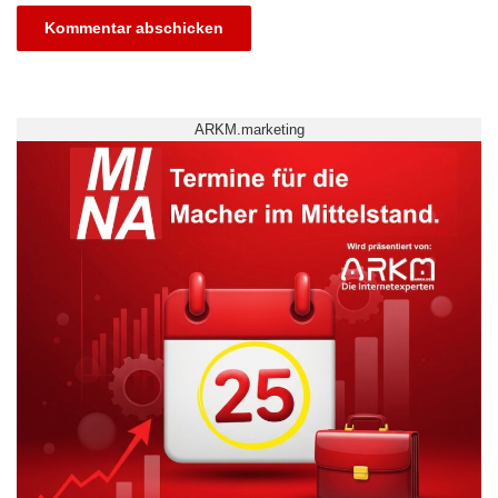
Dating?
Johanna: Im Speed Dating haben die
Studieninteressierten die Chance, ihre Fragen
ARKM.marketing
in einem ungezwungenen und persönlichen
Gespräch loszuwerden. In diesem Gespräch
auf Augenhöhe geht es weniger darum, harte
Fakten über Studieninhalte oder
Immatrikulationsbedingungen zu vermitteln.
Vielmehr wollen wir mit Erzählungen aus
unserem Studienalltag den Schüler_innen das
Studium an der Jade Hochschule näher
bringen und Ängste oder Vorurteile abbauen.
Jonas: Vorurteile, die uns begegnen, sind