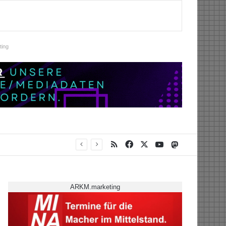
ing
RSS
Facebook
X
YouTube
Mastodon
ARKM.marketing