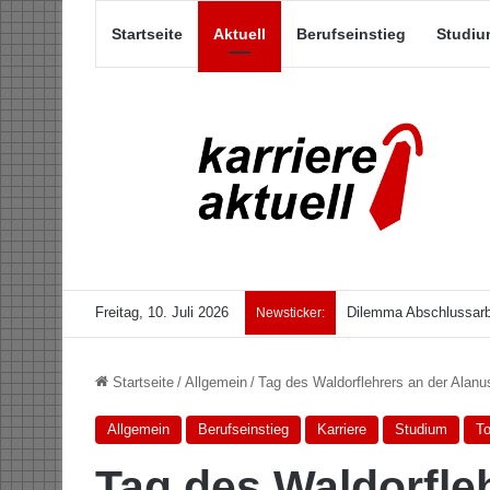
Startseite
Aktuell
Berufseinstieg
Studiu
Freitag, 10. Juli 2026
Dilemma Abschlussarb
Newsticker:
Startseite
/
Allgemein
/
Tag des Waldorflehrers an der Alan
Allgemein
Berufseinstieg
Karriere
Studium
T
Tag des Waldorfle