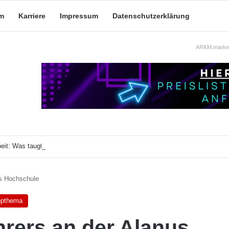
m
Karriere
Impressum
Datenschutzerklärung
ARKM.market
eit: Was taugt die akademische Schützenhilfe?
us Hochschule
opthema
hrers an der Alanus