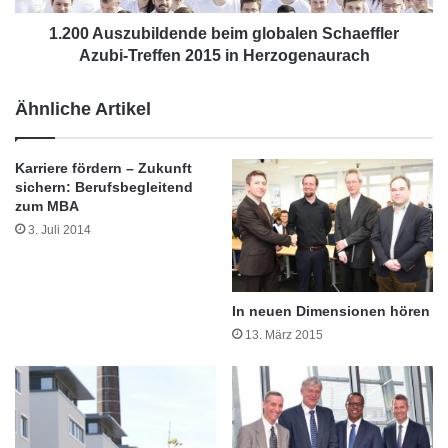
s
z
e
u
1.200 Auszubildende beim globalen Schaeffler
n
b
Azubi-Treffen 2015 in Herzogenaurach
t
i
i
l
Ähnliche Artikel
e
d
r
e
t
n
Karriere fördern – Zukunft
m
d
sichern: Berufsbegleitend
i
e
zum MBA
t
b
3. Juli 2014
„
e
S
i
T
m
U
g
In neuen Dimensionen hören
D
l
13. März 2015
I
o
M
b
A
a
Die Vorlesungen finden einmal monatlich im
T
l
“
Rahmen viertägiger Blöcke in Deggendorf
e