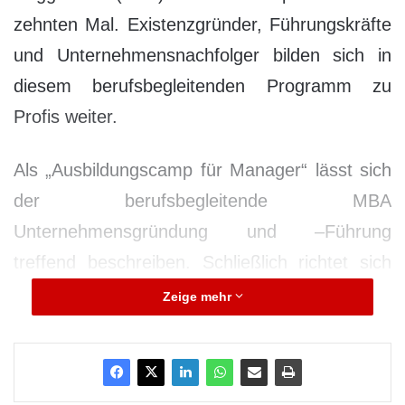
zehnten Mal. Existenzgründer, Führungskräfte
und Unternehmensnachfolger bilden sich in
diesem berufsbegleitenden Programm zu
Profis weiter.
Als „Ausbildungscamp für Manager“ lässt sich
der berufsbegleitende MBA
Unternehmensgründung und –Führung
treffend beschreiben. Schließlich richtet sich
dieses viersemestrige Studium an Fachkräfte,
Zeige mehr
die direkt anwendbare Führungskompetenzen
entwickeln möchten. Der Praxisbezug spielt in
diesem Studium eine zentrale Rolle. Die