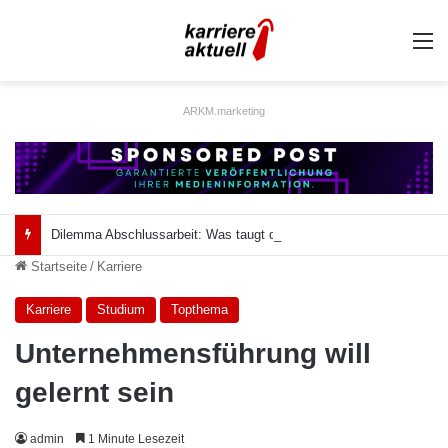
A
ARKM.marketing
Dilemma Abschlussarbeit: Was taugt die akademische Schützenhilfe?
Startseite
/
Karriere
Karriere
Studium
Topthema
Unternehmensführung will
gelernt sein
admin
1 Minute Lesezeit