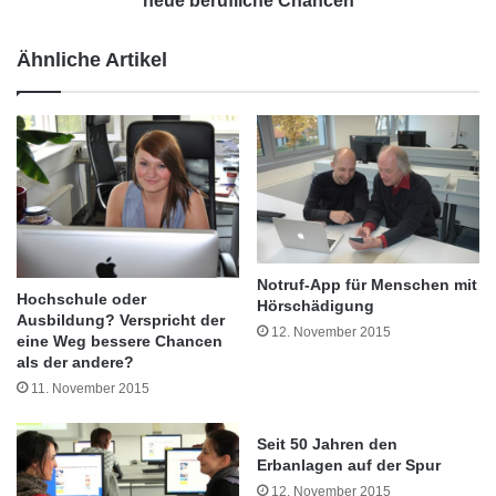
neue berufliche Chancen
I
:
m
H
Ähnliche Artikel
G
ö
a
h
l
e
o
r
p
e
p
r
i
B
Quelle: Hochschule Bremerhaven
n
i
d
l
Bevor Sawsan Farkouh an der Hochschule
e
d
Notruf-App für Menschen mit
Hochschule oder
n
u
Hörschädigung
Bremerhaven Nachhaltige Energie- und
Ausbildung? Verspricht der
J
n
12. November 2015
eine Weg bessere Chancen
o
g
Umwelttechnologien studierte, hat sie bereits
als der andere?
b
s
in ihrer Heimat studiert. „Wegen des Krieges
11. November 2015
a
b
konnte ich mein Studium aber leider nicht
s
Seit 50 Jahren den
abschließen“, so die 26-Jährige. Seit dem
c
Erbanlagen auf der Spur
h
12. November 2015