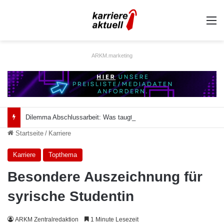
A
ARKM.marketing
Dilemma Abschlussarbeit: Was taugt die akademische Schützenhilfe?
Startseite
/
Karriere
Karriere
Topthema
Besondere Auszeichnung für
syrische Studentin
ARKM Zentralredaktion
1 Minute Lesezeit