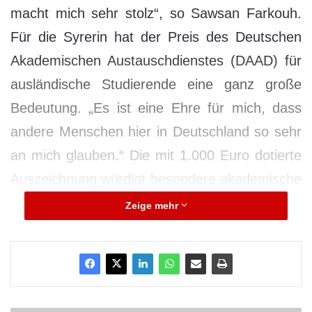
macht mich sehr stolz“, so Sawsan Farkouh.
Für die Syrerin hat der Preis des Deutschen
Akademischen Austauschdienstes (DAAD) für
ausländische Studierende eine ganz große
Bedeutung. „Es ist eine Ehre für mich, dass
andere Menschen hier in Deutschland so sehr
an mich glauben.“ Die mit 1.000 Euro dotierte
Auszeichnung würdigt besondere akademische
Leistungen und ein bemerkenswertes
Zeige mehr
gesellschaftlich-interkulturelles Engagement.