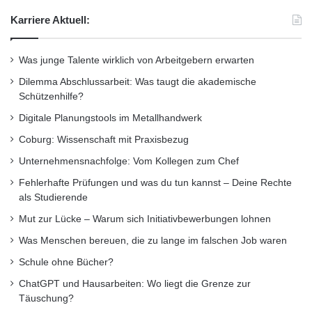
Karriere Aktuell:
Sawsan Farkouh lebt ihren Traum in
Deutschland. Doch ihr Ziel liegt in der Heimat.
Was junge Talente wirklich von Arbeitgebern erwarten
„Ich will irgendwann einmal in Syrien eine
Dilemma Abschlussarbeit: Was taugt die akademische
Schützenhilfe?
Firma gründen, die sich mit der
Digitale Planungstools im Metallhandwerk
Wasserversorgung beschäftigt“, so die 26-
Coburg: Wissenschaft mit Praxisbezug
Jährige. Doch bis es soweit ist, will die
Unternehmensnachfolge: Vom Kollegen zum Chef
Studentin ihr Studium erfolgreich abschließen
Fehlerhafte Prüfungen und was du tun kannst – Deine Rechte
und Berufserfahrung bei einer deutschen
als Studierende
Firma sammeln. „Ich denke, dass mir der Preis
Mut zur Lücke – Warum sich Initiativbewerbungen lohnen
Was Menschen bereuen, die zu lange im falschen Job waren
dabei helfen wird und bin sehr dankbar für die
Schule ohne Bücher?
Möglichkeiten, die ich an der Hochschule
ChatGPT und Hausarbeiten: Wo liegt die Grenze zur
Bremerhaven immer erhalten habe.“
Täuschung?