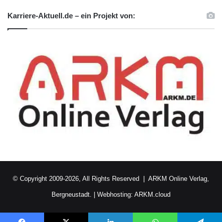
Schließlich unterstreicht der DAAD-Preis für
Karriere-Aktuell.de – ein Projekt von:
ausländische Studierende die fachliche und
gesellschaftliche Bereicherung, die sich aus
dem Studienaufenthalt hoch qualifizierter und
hoch motivierter Ausländer ergibt.
ARKM.marketing
© Copyright 2009-2026, All Rights Reserved |
ARKM Online Verlag,
Bergneustadt.
|
Webhosting: ARKM.cloud