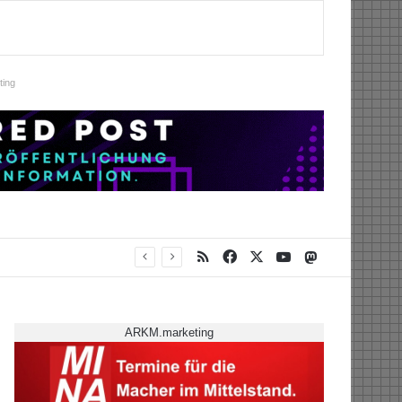
ing
RSS
Facebook
X
YouTube
Mastodon
ARKM.marketing