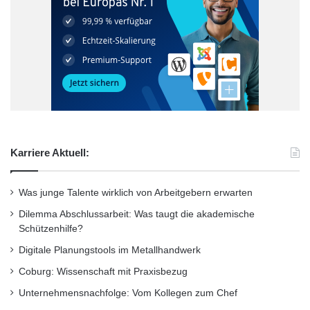
kleine und mittlere Unternehmen nutzen den
Service, um diesen Bereich auszulagern und
sich vollkommen auf ihr Kerngeschäft zu
konzentrieren. Das MBE System ermöglicht so
nicht nur nachhaltige Kundenbindungen,
sondern profitiert auch von Entwicklungen wie
Karriere Aktuell:
dem Outsourcing-Trend sowie dem
wachsenden Online-Handel. Franchisepartner
Was junge Talente wirklich von Arbeitgebern erwarten
erhalten regelmäßige Trainings und Coachings
Dilemma Abschlussarbeit: Was taugt die akademische
Schützenhilfe?
sowie gegenseitige Unterstützung durch das
Digitale Planungstools im Metallhandwerk
erfahrene MBE Netzwerk. Das
Coburg: Wissenschaft mit Praxisbezug
Franchisesystem wurde bereits mehrfach
Unternehmensnachfolge: Vom Kollegen zum Chef
ausgezeichnet und ist geprüftes Vollmitglied im