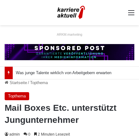
A
ARKM.marketing
Dilemma Abschlussarbeit: Was taugt die akademische Schützenhilfe?
Startseite
/
Topthema
Topthema
Mail Boxes Etc. unterstützt
Jungunternehmer
admin
0
2 Minuten Lesezeit