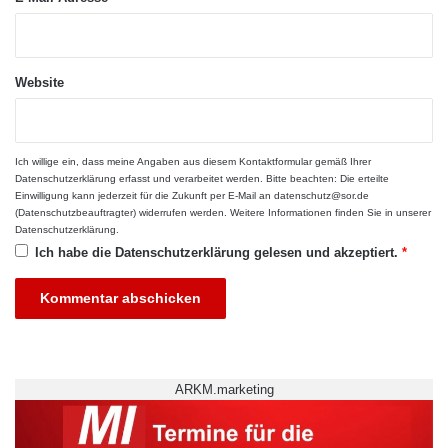
t
a
„Neben einem sehr guten Lebenslauf ist uns
k
a
Website
vor allem wichtig, dass die Kandidaten
d
e
Eigenschaften mitbringen, die einen
m
erfolgreichen MBE Gründer auszeichnen:
i
Ich willige ein, dass meine Angaben aus diesem Kontaktformular gemäß Ihrer
s
Datenschutzerklärung
erfasst und verarbeitet werden. Bitte beachten: Die erteilte
unternehmerisches Geschick,
Einwilligung kann jederzeit für die Zukunft per E-Mail an datenschutz@sor.de
c
(Datenschutzbeauftragter) widerrufen werden. Weitere Informationen finden Sie in unserer
Kommunikationsstärke und die Leidenschaft
h
Datenschutzerklärung
.
e
Ich habe die
Datenschutzerklärung
gelesen und akzeptiert.
*
im Leben wirklich etwas zu bewegen“, erläutert
n
G
Ute Petrenko, verantwortlich für die
r
Franchiseentwicklung bei MBE Deutschland.
a
d
Über die Vergabe der Förderung entscheidet
„
B
eine Kommission. „Unsere Erfahrung zeigt,
ARKM.marketing
a
dass unter unseren erfolgreichen
c