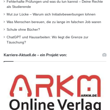
Fehlerhafte Prüfungen und was du tun kannst – Deine Rechte
Deutschen Franchise-Verband (DFV). Weitere
als Studierende
Informationen zum MBE „Young Professional“-
Mut zur Lücke – Warum sich Initiativbewerbungen lohnen
Was Menschen bereuen, die zu lange im falschen Job waren
Programm gibt es unter: www.mbe-startup.de
Schule ohne Bücher?
ARKM.marketing
ChatGPT und Hausarbeiten: Wo liegt die Grenze zur
Täuschung?
Karriere-Aktuell.de – ein Projekt von: