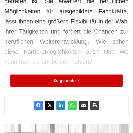
getreten ist. Sie erweitert die beruflichen
Möglichkeiten für ausgebildete Fachkräfte,
lässt ihnen eine größere Flexibilität in der Wahl
ihrer Tätigkeiten und fördert die Chancen zur
beruflichen Weiterentwicklung. Wie sehen
diese Karrieremöglichkeiten aus? Und wie
kann man sie am besten nutzen?
Welche Veränderungen hat die
Zeige mehr
generalisierte Pflegeausbildung
bewirkt?
Der ehemalige Präsident
des Deutschen
Pflegerats
, Dr. Franz Wagner, hat im
C