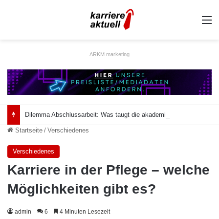
A
ARKM.marketing
Dilemma Abschlussarbeit: Was taugt die akademische Schützenhilfe?
Startseite
/
Verschiedenes
Verschiedenes
Karriere in der Pflege – welche
Möglichkeiten gibt es?
admin
6
4 Minuten Lesezeit