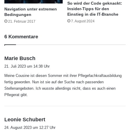
e
So wird der Code geknackt:
u
Insider-Tipps für den
Navigation unter extremen
Einstieg in die IT-Branche
Bedingungen
n
d
7. August 2024
21. Februar 2017
m
a
6 Kommentare
c
Heutzutage haben Pflegekräfte die
h
e
Möglichkeit, auf ihren erlernten Fähigkeiten
s
n
Marie Busch
S
aufzubauen und sich mit ihren Kompetenzen
a
21. Juli 2023 um 14:38 Uhr
i
g
ein individuelles Karriereprofil zu gestalten.
e
Meine Cousine ist diesen Sommer mit ihrer Pflegefachkraftausbildung
t
e
fertig geworden. Nun ist sie auf der Suche nach passenden
Das Spektrum an Weiterbildungsmöglichkeiten
:
r
Stellenangeboten. Ich wusste allerdings nicht, dass es auch einen
hat erheblich zugenommen. Es reicht in der
f
Pflegerat gibt.
o
Krankenpflege beispielsweise von
l
g
onkologischer über psychiatrischer Pflege bis
r
s
Leonie Schubert
zur Schmerztherapie.
e
a
24. August 2023 um 12:27 Uhr