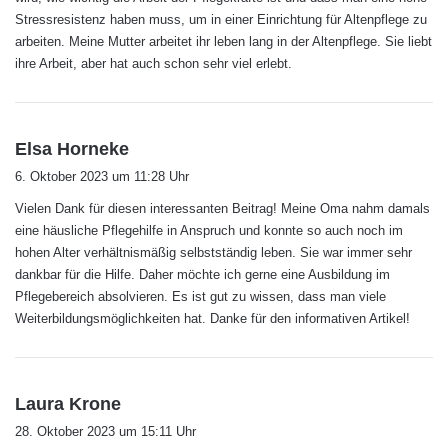
:
Stressresistenz haben muss, um in einer Einrichtung für Altenpflege zu
Kinderkrankenpflege in die Altenpflege.
arbeiten. Meine Mutter arbeitet ihr leben lang in der Altenpflege. Sie liebt
ihre Arbeit, aber hat auch schon sehr viel erlebt.
Diese Flexibilität zusammen mit einem deutlich
angewachsenen Weiterbildungsspektrum
s
Elsa Horneke
schafft neue Spielräume und bietet die
a
6. Oktober 2023 um 11:28 Uhr
Grundlagen, dass sich Pflegekräfte ein
g
Vielen Dank für diesen interessanten Beitrag! Meine Oma nahm damals
t
individuelles Berufs- und Karriereprofil
eine häusliche Pflegehilfe in Anspruch und konnte so auch noch im
:
hohen Alter verhältnismäßig selbstständig leben. Sie war immer sehr
gestalten können.
dankbar für die Hilfe. Daher möchte ich gerne eine Ausbildung im
Pflegebereich absolvieren. Es ist gut zu wissen, dass man viele
Die neue Vielseitigkeit in den
Weiterbildungsmöglichkeiten hat. Danke für den informativen Artikel!
Pflegeberufen und EU-weite
Anerkennung
s
Laura Krone
a
28. Oktober 2023 um 15:11 Uhr
Für
die examinierte Pflegefachfrau oder den
g