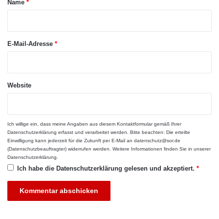
Name
*
r
Indem Weiterbildungen diese
*
Praxiserfahrungen um pflegerische, rechtliche
E-Mail-Adresse
*
oder Management-Kenntnisse erweitern,
entstehen zusätzliche Berufschancen jenseits
Website
der Pflege oder in Aufstiegspositionen.
Beispielsweise können auch
Beratungsfunktionen übernommen oder
Ich willige ein, dass meine Angaben aus diesem Kontaktformular gemäß Ihrer
Datenschutzerklärung
erfasst und verarbeitet werden. Bitte beachten: Die erteilte
Stellen in bei Gemeinden und Kommunen
Einwilligung kann jederzeit für die Zukunft per E-Mail an datenschutz@sor.de
(Datenschutzbeauftragter) widerrufen werden. Weitere Informationen finden Sie in unserer
besetzt werden, bei denen es um die regionale
Datenschutzerklärung
.
Ich habe die
Datenschutzerklärung
gelesen und akzeptiert.
*
Organisation und Planung von Pflegeaufgaben
geht.