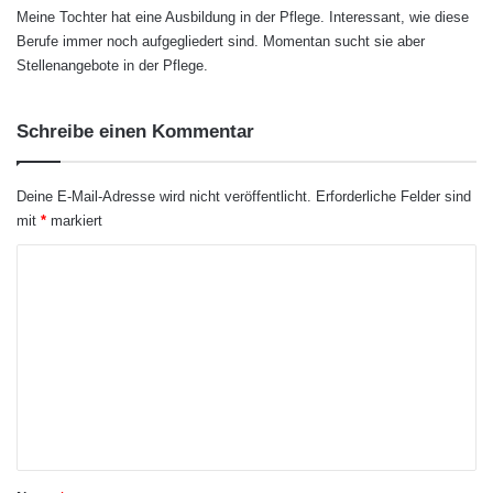
Meine Tochter hat eine Ausbildung in der Pflege. Interessant, wie diese
t
Pflegefachmann
ergibt sich durch diese
Berufe immer noch aufgegliedert sind. Momentan sucht sie aber
:
Stellenangebote in der Pflege.
Änderungen eine neue Vielseitigkeit im
Berufsbild. Die Fachkräfte können wahlweise in
Schreibe einen Kommentar
Krankenhäusern und Kliniken arbeiten oder sie
sind in Gesundheitszentren tätig. Möglich sind
Deine E-Mail-Adresse wird nicht veröffentlicht.
Erforderliche Felder sind
Arbeitsplätze in Seniorenheimen oder in
mit
*
markiert
Einrichtungen für Menschen mit
K
Behinderungen. Wer in keiner stationären
o
m
Einrichtung arbeiten möchte, entscheidet sich
m
für die ambulante Tagespflege oder die
e
häusliche Pflege. Nicht zuletzt befähigt die
n
generalisierte Pflegeausbildung zur Arbeit im
t
Hospiz.
a