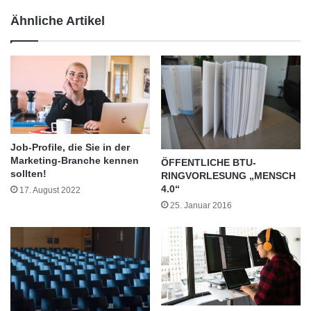
komplett hinter sich gelassen. Karriere
c
r
Ähnliche Artikel
bedeutete dann: Man stieg in die Leitung auf
h
f
e
r
oder wechselte an Pflegefachschulen, um als
r
a
:
u
Lehrkraft zu arbeiten.
F
a
i
u
n
s
d
m
e
a
Job-Profile, die Sie in der
n
c
Marketing-Branche kennen
ÖFFENTLICHE BTU-
S
h
sollten!
RINGVORLESUNG „MENSCH
i
t
4.0“
17. August 2022
e
25. Januar 2016
n
e
u
e
W
e
g