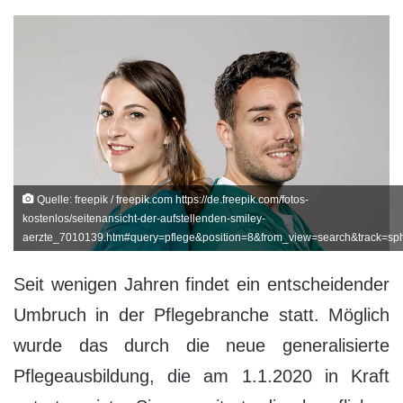
Quelle: freepik / freepik.com https://de.freepik.com/fotos-
kostenlos/seitenansicht-der-aufstellenden-smiley-
aerzte_7010139.htm#query=pflege&position=8&from_view=search&track=sp
Seit wenigen Jahren findet ein entscheidender
Umbruch in der Pflegebranche statt. Möglich
wurde das durch die neue generalisierte
Pflegeausbildung, die am 1.1.2020 in Kraft