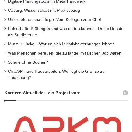
Digitale Planungstools im Metallhandwerk
Das verbessert die Verhandlungsposition,
Coburg: Wissenschaft mit Praxisbezug
wenn es um Gehaltsfragen geht.
Unternehmensnachfolge: Vom Kollegen zum Chef
Fehlerhafte Prüfungen und was du tun kannst – Deine Rechte
als Studierende
Um die allgemeinen Karrierechancen in der
Mut zur Lücke – Warum sich Initiativbewerbungen lohnen
Pflege zu überschauen, hilft das
Was Menschen bereuen, die zu lange im falschen Job waren
Hierarchiemodell – hier am Beispiel
Schule ohne Bücher?
Krankenhaus. Es hat sechs Stufen:
ChatGPT und Hausarbeiten: Wo liegt die Grenze zur
Täuschung?
Praktikum
Karriere-Aktuell.de – ein Projekt von:
Pflegehelfer
Pflegefachkraft
Stationsleitung
Bereichsleitung