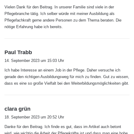
i
g
c
Vielen Dank für den Beitrag. In unserer Familie sind viele in der
t
Die entscheidende Neuerung besteht aber
h
Pflegebranche tätig. Ich selber würde mit meiner Ausbildung als
:
w
Pflegefachkraft gerne andere Personen zu dem Thema beraten. Die
darin, dass die neue Pflegeausbildung
e
nötige Erfahrung habe ich bereits.
generalisiert ist. Bis zur Gesetzesänderung
i
t
wurden die Pflegeberufe unterteilt in
e
r
Krankenpflege, Altenpflege und
s
Paul Trabb
a
14. September 2023 um 15:03 Uhr
Kinderkrankenpflege. Es war dann später nicht
g
Ich habe Interesse an einem Job in der Pflege. Daher versuche ich
mehr möglich, von einem Pflegebereich in den
t
gerade den richtigen Ausbildungsweg für mich zu finden. Gut zu wissen,
:
anderen zu wechseln. Heutzutage erhalten alle
dass es eine so große Vielfalt bei den Weiterbildungsmöglichkeiten gibt.
Auszubildenden die gleichen Grundlagen und
können im Laufe ihres Berufslebens ganz nach
s
clara grün
Wunsch die Pflegebereiche wechseln –
a
18. September 2023 um 20:52 Uhr
g
beispielsweise von der Altenpflege in die
Danke für den Beitrag. Ich finde es gut, dass im Artikel auch betont
t
Krankenpflege oder von der
wird, wie wichtig die Arbeit der Pflegekräfte ist und dass man eine hohe