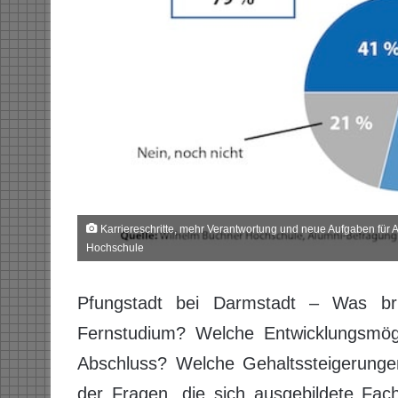
Karriereschritte, mehr Verantwortung und neue Aufgaben für 
Hochschule
Pfungstadt bei Darmstadt – Was brin
Fernstudium? Welche Entwicklungsmög
Abschluss? Welche Gehaltssteigerungen
der Fragen, die sich ausgebildete Fac