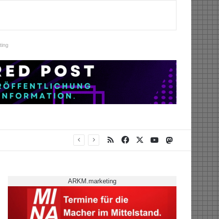
ing
RSS
Facebook
X
YouTube
Mastodon
ARKM.marketing