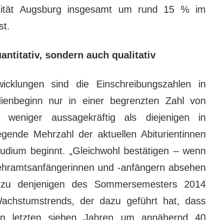
rsität Augsburg insgesamt um rund 15 % im
st.
ntitativ, sondern auch qualitativ
twicklungen sind die Einschreibungszahlen in
enbeginn nur in einer begrenzten Zahl von
 weniger aussagekräftig als diejenigen in
gende Mehrzahl der aktuellen Abiturientinnen
tudium beginnt. „Gleichwohl bestätigen – wenn
Lehramtsanfängerinnen und -anfängern absehen
h zu denjenigen des Sommersemesters 2014
achstumstrends, der dazu geführt hat, dass
en letzten sieben Jahren um annähernd 40