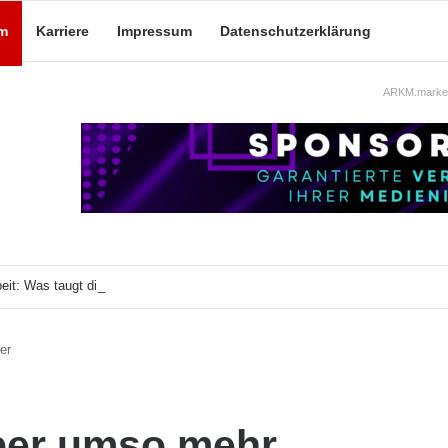
m
Karriere
Impressum
Datenschutzerklärung
ARKM.market
eit: Was taugt die akademische Schützenhilfe?
er
aber umso mehr