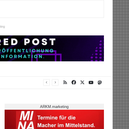
ing
RSS
Facebook
X
YouTube
Mastodon
ARKM.marketing