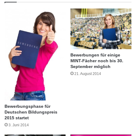
r
n
i
–
n
H
n
a
e
r
n
m
n
l
e
o
t
s
Bewerbungen für einige
z
e
MINT-Fächer noch bis 30.
w
T
September möglich
e
r
21. August 2014
r
i
k
c
e
k
n
s
a
e
Bewerbungsphase für
u
r
Deutschen Bildungspreis
f
e
2015 startet
d
i
3. Juni 2014
e
e
r
n