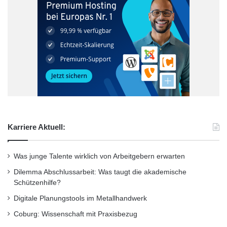
in Arnstadt und Goldbach. Anschließend war er
bis 2015 Pfarrer in Goldbach. Seitdem ist er
Superintendent in Gotha.
Vor dem Vortrag gibt es ab 17 Uhr eine
öffentliche Sonderführung durch die
Ausstellung. Zu beiden Veranstaltungen ist der
Eintritt frei.
Karriere Aktuell:
Quelle: Uni Erfurt
Was junge Talente wirklich von Arbeitgebern erwarten
Dilemma Abschlussarbeit: Was taugt die akademische
ARKM.marketing
Schützenhilfe?
Digitale Planungstools im Metallhandwerk
Coburg: Wissenschaft mit Praxisbezug