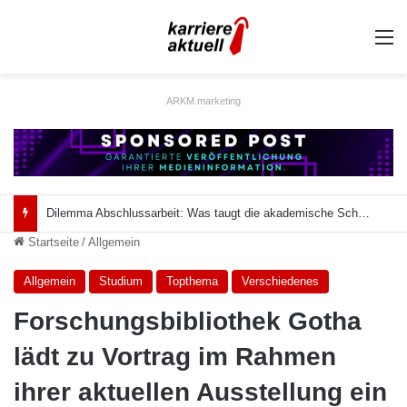
A
ARKM.marketing
Dilemma Abschlussarbeit: Was taugt die akademische Schützenhilfe?
Startseite
/
Allgemein
Allgemein
Studium
Topthema
Verschiedenes
Forschungsbibliothek Gotha
lädt zu Vortrag im Rahmen
ihrer aktuellen Ausstellung ein