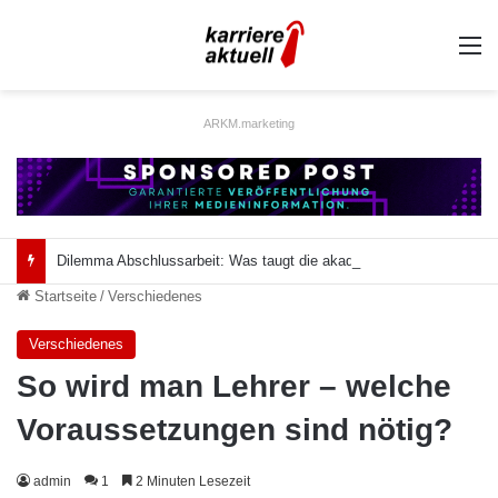
A
ARKM.marketing
Dilemma Abschlussarbeit: Was taugt die akademische Schützenhilfe?
Startseite
/
Verschiedenes
Verschiedenes
So wird man Lehrer – welche
Voraussetzungen sind nötig?
admin
1
2 Minuten Lesezeit