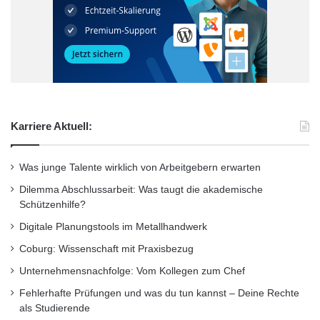
Organisationstalent ist gefragt
Zum Beruf des Lehrers gehört es nicht einfach
nur, dass Lerninhalte vermittelt werden. Er
muss noch viele weitere Dinge organisieren.
Karriere Aktuell:
Dazu gehören unter anderem:
Was junge Talente wirklich von Arbeitgebern erwarten
Klassenfahrten
Dilemma Abschlussarbeit: Was taugt die akademische
Schützenhilfe?
Schulfeste
Digitale Planungstools im Metallhandwerk
Elternabende
Coburg: Wissenschaft mit Praxisbezug
Unternehmensnachfolge: Vom Kollegen zum Chef
Deshalb braucht jeder Lehrer auch im Bereich
Fehlerhafte Prüfungen und was du tun kannst – Deine Rechte
der Organisation größerer Projekte einige
als Studierende