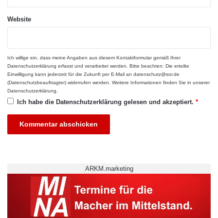
studieren wie ein Lehrer an einem
Website
Gymnasium. Im Gegenzug bekommt ein
Gymnasiallehrer jedoch ein deutlich höheres
Ich willige ein, dass meine Angaben aus diesem Kontaktformular gemäß Ihrer
Gehalt. Nach dem abgeschlossenen Studium
Datenschutzerklärung
erfasst und verarbeitet werden. Bitte beachten: Die erteilte
Einwilligung kann jederzeit für die Zukunft per E-Mail an datenschutz@sor.de
ist dann noch ein Referendariat nötig. Für zwei
(Datenschutzbeauftragter) widerrufen werden. Weitere Informationen finden Sie in unserer
Datenschutzerklärung
.
Jahre arbeitet der Referendar an einer Schule
Ich habe die
Datenschutzerklärung
gelesen und akzeptiert.
*
und kann dabei etwas von seinen erfahrenen
Kollegen lernen. Zum Abschluss ist eine
weitere Prüfung erforderlich, bevor ein Lehrer
richtig durchstarten kann.
ARKM.marketing
Laufend an Fortbildungen
teilnehmen