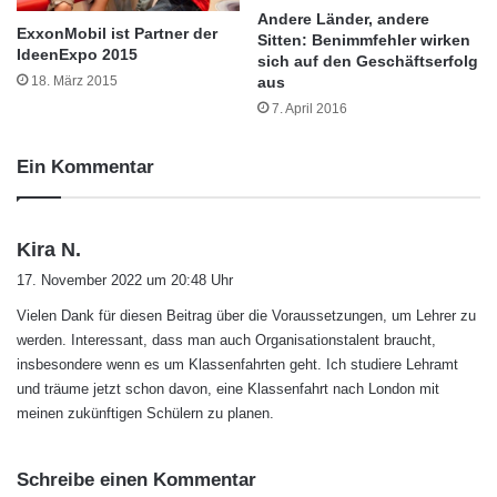
a
Andere Länder, andere
ExxonMobil ist Partner der
b
Sitten: Benimmfehler wirken
Eine weitere Anforderung besteht darin, für die
IdeenExpo 2015
e
sich auf den Geschäftserfolg
Schüler ein vertrauenswürdiger
n
18. März 2015
aus
C
7. April 2016
Ansprechpartner zu sein. Das heißt, er sollte
h
e
auch ein offenes Ohr dafür haben, wenn
Ein Kommentar
m
Schüler Probleme haben, die nicht unmittelbar
i
k
etwas mit der Schule zu tun haben.
e
s
Kira N.
r
a
17. November 2022 um 20:48 Uhr
?
So verläuft die Ausbildung
g
Vielen Dank für diesen Beitrag über die Voraussetzungen, um Lehrer zu
t
eines Lehrers
werden. Interessant, dass man auch Organisationstalent braucht,
:
insbesondere wenn es um Klassenfahrten geht. Ich studiere Lehramt
und träume jetzt schon davon, eine Klassenfahrt nach London mit
Um den Beruf eines Lehrers erlernen zu
meinen zukünftigen Schülern zu planen.
können, ist ein Abitur erforderlich.
Anschließend wird ein Studium an einer
Schreibe einen Kommentar