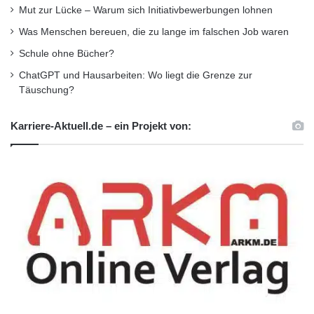
Fähigkeiten. Insbesondere dann, wenn es um
Mut zur Lücke – Warum sich Initiativbewerbungen lohnen
Was Menschen bereuen, die zu lange im falschen Job waren
die Organisation von Klassenfahrten geht,
Schule ohne Bücher?
muss er diese im Einvernehmen mit den Eltern
ChatGPT und Hausarbeiten: Wo liegt die Grenze zur
planen. Dabei muss er auch berücksichtigen,
Täuschung?
dass nicht alle Eltern über ein ausreichend
Karriere-Aktuell.de – ein Projekt von:
hohes Einkommen verfügen, um sich teure
Fahrten ihrer Kinder leisten zu können.
Bei der Durchführung von Elternabenden muss
er auch den Eltern vermitteln können, wie es
um die Schüler steht. Das ist ebenfalls keine
einfache Aufgabe, weil mitunter auch einige
Eltern den Lehrern kritisch gegenübertreten.