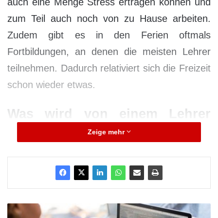
auch eine Menge Stress ertragen können und
zum Teil auch noch von zu Hause arbeiten.
Zudem gibt es in den Ferien oftmals
Fortbildungen, an denen die meisten Lehrer
teilnehmen. Dadurch relativiert sich die Freizeit
schon wieder etwas.
Was wird von einem Lehrer
verlangt?
Zeige mehr
In erster Linie geht es darum, dass Lehrer ihre
Schüler auf das nachfolgende Berufsleben
vorbereiten sollen. Dazu müssen zahlreiche
Inhalte vermittelt werden. Deshalb ist es
A